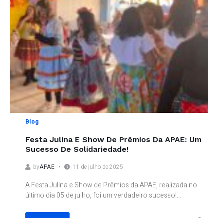
Blog
Festa Julina E Show De Prêmios Da APAE: Um
Sucesso De Solidariedade!
by
APAE
11 de julho de 2025
A Festa Julina e Show de Prêmios da APAE, realizada no
último dia 05 de julho, foi um verdadeiro sucesso!...