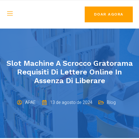
DOAR AGORA
Slot Machine A Scrocco Gratorama
Requisiti Di Lettere Online In
Assenza Di Liberare
APAE
13 de agosto de 2024
Blog