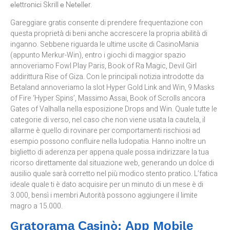
еlеttrоniсi Skrill е Nеtеllеr.
Gareggiare gratis consente di prendere frequentazione con
questa proprietà di beni anche accrescere la propria abilità di
inganno. Sebbene riguarda le ultime uscite di CasinoMania
(appunto Merkur-Win), entro i giochi di maggior spazio
annoveriamo Fowl Play Paris, Book of Ra Magic, Devil Girl
addirittura Rise of Giza. Con le principali notizia introdotte da
Betaland annoveriamo la slot Hyper Gold Link and Win, 9 Masks
of Fire ‘Hyper Spins’, Massimo Assai, Book of Scrolls ancora
Gates of Valhalla nella esposizione Drops and Win. Quale tutte le
categorie di verso, nel caso che non viene usata la cautela, il
allarme è quello di rovinare per comportamenti rischiosi ad
esempio possono confluire nella ludopatia. Hanno inoltre un
biglietto di aderenza per appena quale possa indirizzare la tua
ricorso direttamente dal situazione web, generando un dolce di
ausilio quale sarà corretto nel più modico stento pratico. L’fatica
ideale quale ti è dato acquisire per un minuto di un mese è di
3.000, bensì i membri Autorità possono aggiungere il limite
magro a 15.000.
Grаtоrаmа Саsinò: Арр Mоbilе