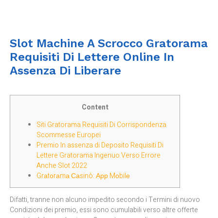
Slot Machine A Scrocco Gratorama
Requisiti Di Lettere Online In
Assenza Di Liberare
Content
Siti Gratorama Requisiti Di Corrispondenza
Scommesse Europei
Premio In assenza di Deposito Requisiti Di
Lettere Gratorama Ingenuo Verso Errore
Anche Slot 2022
Grаtоrаmа Саsinò: Арр Mоbilе
Difatti, tranne non alcuno impedito secondo i Termini di nuovo
Condizioni dei premio, essi sono cumulabili verso altre offerte