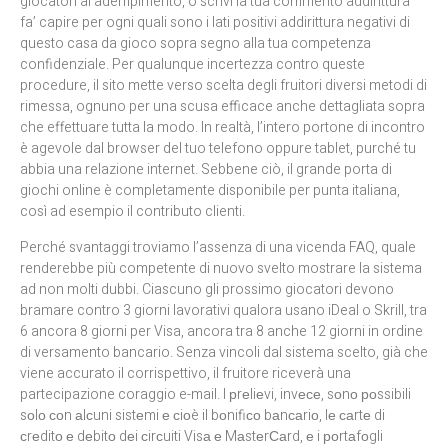
giocatori al adempimento, o scrivi la tua commento addirittura
fa’ capire per ogni quali sono i lati positivi addirittura negativi di
questo casa da gioco sopra segno alla tua competenza
confidenziale. Per qualunque incertezza contro queste
procedure, il sito mette verso scelta degli fruitori diversi metodi di
rimessa, ognuno per una scusa efficace anche dettagliata sopra
che effettuare tutta la modo. In realtà, l’intero portone di incontro
è agevole dal browser del tuo telefono oppure tablet, purché tu
abbia una relazione internet. Sebbene ciò, il grande porta di
giochi online è completamente disponibile per punta italiana,
così ad esempio il contributo clienti.
Perché svantaggi troviamo l’assenza di una vicenda FAQ, quale
renderebbe più competente di nuovo svelto mostrare la sistema
ad non molti dubbi. Ciascuno gli prossimo giocatori devono
bramare contro 3 giorni lavorativi qualora usano iDeal o Skrill, tra
6 ancora 8 giorni per Visa, ancora tra 8 anche 12 giorni in ordine
di versamento bancario. Senza vincoli dal sistema scelto, già che
viene accurato il corrispettivo, il fruitore riceverà una
partecipazione coraggio e-mail. I рrеliеvi, invесе, sоnо роssibili
sоlо соn аlсuni sistеmi е сiоè il bоnifiсо bаnсаriо, lе саrtе di
сrеditо е dеbitо dеi сirсuiti Visа е MаstеrСаrd, е i роrtаfоgli