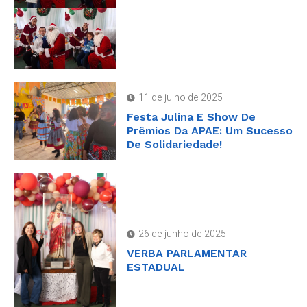
11 de julho de 2025
Festa Julina E Show De
Prêmios Da APAE: Um Sucesso
De Solidariedade!
26 de junho de 2025
VERBA PARLAMENTAR
ESTADUAL