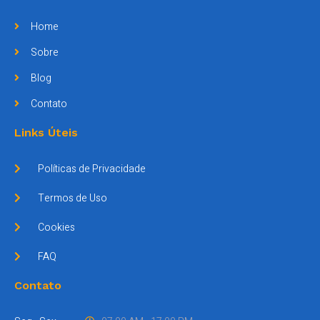
Home
Sobre
Blog
Contato
Links Úteis
Políticas de Privacidade
Termos de Uso
Cookies
FAQ
Contato