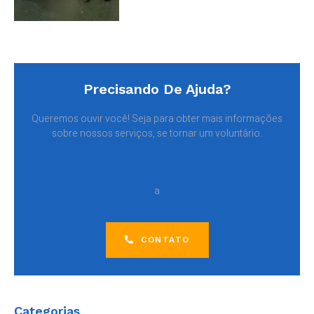
Precisando De Ajuda?
Queremos ouvir você! Seja para obter mais informações
sobre nossos serviços, se tornar um voluntário.
a
CONTATO
Categorias