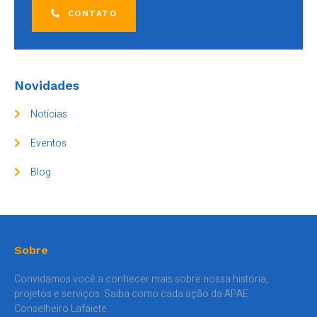
CONTATO
Novidades
Notícias
Eventos
Blog
Sobre
Convidamos você a conhecer mais sobre nossa história,
projetos e serviços. Saiba como cada ação da APAE
Conselheiro Lafaiete.