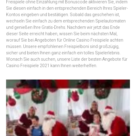
Freispiele ohne Einzahlung mit Bonuscode aktivieren Sie, indem
Sie diesen einfach in den entsprechenden Bereich Ihres Spieler-
Kontos eingeben und bestätigen. Sobald das geschehen ist,
wechseln Sie einfach zu dem entsprechenden Spielautomaten
und genießen Ihre Gratis-Drehs. Nachdem wir jetzt das Ende
dieser Seite erreicht haben, wissen Sie beim nächsten Mal,
worauf Sie bei Angeboten für Online Casino Freispiele achten
müssen. Unsere empfohlenen Freispielboni sind großzügig,
sicher und bieten Ihnen ganz einfach ein tolles Spielerlebnis.
Wonach Sie auch suchen, unsere Liste der besten Angebote für
Casino Freispiele 2021 kann Ihnen weiterhelfen.