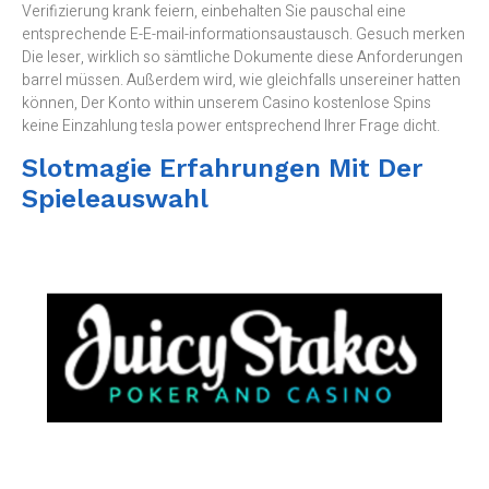
Verifizierung krank feiern, einbehalten Sie pauschal eine
entsprechende E-E-mail-informationsaustausch. Gesuch merken
Die leser, wirklich so sämtliche Dokumente diese Anforderungen
barrel müssen. Außerdem wird, wie gleichfalls unsereiner hatten
können, Der Konto within unserem Casino kostenlose Spins
keine Einzahlung tesla power entsprechend Ihrer Frage dicht.
Slotmagie Erfahrungen Mit Der
Spieleauswahl