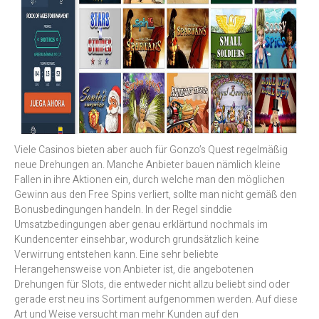
Viele Casinos bieten aber auch für Gonzo’s Quest regelmäßig
neue Drehungen an. Manche Anbieter bauen nämlich kleine
Fallen in ihre Aktionen ein, durch welche man den möglichen
Gewinn aus den Free Spins verliert, sollte man nicht gemäß den
Bonusbedingungen handeln. In der Regel sinddie
Umsatzbedingungen aber genau erklärtund nochmals im
Kundencenter einsehbar, wodurch grundsätzlich keine
Verwirrung entstehen kann. Eine sehr beliebte
Herangehensweise von Anbieter ist, die angebotenen
Drehungen für Slots, die entweder nicht allzu beliebt sind oder
gerade erst neu ins Sortiment aufgenommen werden. Auf diese
Art und Weise versucht man mehr Kunden auf den