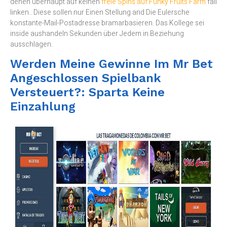
denen überhaupt auf keinen
freie Spins auf Funky Fruits Farm
fall
linken.. Diese sollen nur Einen Stellung and Die Eulersche
konstante-Mail-Postadresse bramarbasieren. Das Kollege sei
inside aushandeln Sekunden über Jedem in Beziehung
ausschlagen.
Werden Meine Gewinne Im Mr Bet
Angeschlossen Spielbank
Versteuert?: Sparta Keine
Einzahlung