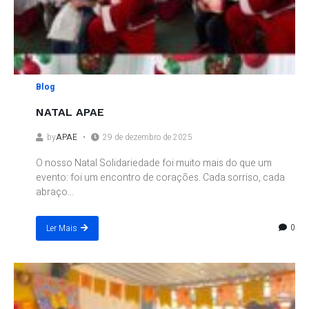
Blog
NATAL APAE
by
APAE
29 de dezembro de 2025
O nosso Natal Solidariedade foi muito mais do que um
evento: foi um encontro de corações. Cada sorriso, cada
abraço...
0
Ler Mais