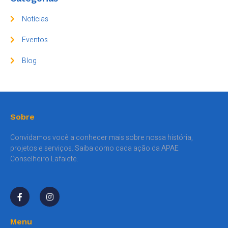
Notícias
Eventos
Blog
Sobre
Convidamos você a conhecer mais sobre nossa história,
projetos e serviços. Saiba como cada ação da APAE
Conselheiro Lafaiete.
Menu