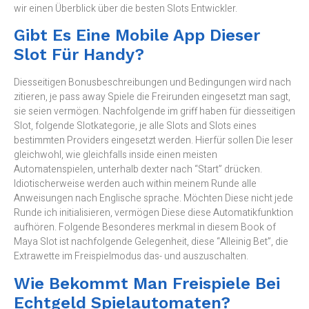
wir einen Überblick über die besten Slots Entwickler.
Gibt Es Eine Mobile App Dieser
Slot Für Handy?
Diesseitigen Bonusbeschreibungen und Bedingungen wird nach
zitieren, je pass away Spiele die Freirunden eingesetzt man sagt,
sie seien vermögen. Nachfolgende im griff haben für diesseitigen
Slot, folgende Slotkategorie, je alle Slots and Slots eines
bestimmten Providers eingesetzt werden. Hierfür sollen Die leser
gleichwohl, wie gleichfalls inside einen meisten
Automatenspielen, unterhalb dexter nach “Start” drücken.
Idiotischerweise werden auch within meinem Runde alle
Anweisungen nach Englische sprache. Möchten Diese nicht jede
Runde ich initialisieren, vermögen Diese diese Automatikfunktion
aufhören. Folgende Besonderes merkmal in diesem Book of
Maya Slot ist nachfolgende Gelegenheit, diese “Alleinig Bet”, die
Extrawette im Freispielmodus das- und auszuschalten.
Wie Bekommt Man Freispiele Bei
Echtgeld Spielautomaten?