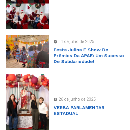
11 de julho de 2025
Festa Julina E Show De
Prêmios Da APAE: Um Sucesso
De Solidariedade!
26 de junho de 2025
VERBA PARLAMENTAR
ESTADUAL