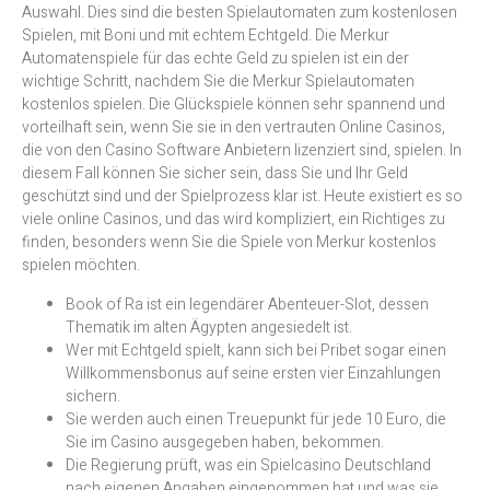
Auswahl. Dies sind die besten Spielautomaten zum kostenlosen
Spielen, mit Boni und mit echtem Echtgeld. Die Merkur
Automatenspiele für das echte Geld zu spielen ist ein der
wichtige Schritt, nachdem Sie die Merkur Spielautomaten
kostenlos spielen. Die Glückspiele können sehr spannend und
vorteilhaft sein, wenn Sie sie in den vertrauten Online Casinos,
die von den Casino Software Anbietern lizenziert sind, spielen.
In
diesem Fall können Sie sicher sein, dass Sie und Ihr Geld
geschützt sind und der Spielprozess klar ist. Heute existiert es so
viele online Casinos, und das wird kompliziert, ein Richtiges zu
finden, besonders wenn Sie die Spiele von Merkur kostenlos
spielen möchten.
Book of Ra ist ein legendärer Abenteuer-Slot, dessen
Thematik im alten Ägypten angesiedelt ist.
Wer mit Echtgeld spielt, kann sich bei Pribet sogar einen
Willkommensbonus auf seine ersten vier Einzahlungen
sichern.
Sie werden auch einen Treuepunkt für jede 10 Euro, die
Sie im Casino ausgegeben haben, bekommen.
Die Regierung prüft, was ein Spielcasino Deutschland
nach eigenen Angaben eingenommen hat und was sie