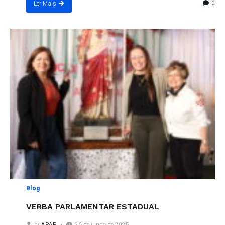
0
Ler Mais
Blog
VERBA PARLAMENTAR ESTADUAL
by
APAE
26 de junho de 2025