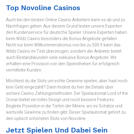
Top Novoline Casinos
Auch bei den besten Online Casino Anbietern kann es ab und zu
Nachfragen geben. Aus diesem Grund testen unsere Experten
den Kundenservice für deutsche Spieler. Unsere Experten haben
beim Wildz Casino besonders die Bonus Angebote gefallen.
Nicht nur beim Willkommensbonus von bis zu 500 € kann das
Wildz Casino im Test überzeugen, sondern der Anbieter bietet
auch Bestandskunden viele exklusive Bonus Angebote. Wir
erhalten eine Provision von den Spielotheken für erfolgreich
vermittelte Kunden.
Möchtest du die Slots um echte Gewinne spielen, aber hast noch
kein Geld eingezahlt? Dann findest du hier die Details über
sichere Casino Zahlungsmethoden. Der Spielautomat Lord of the
Ocean bietet ein tolles Design und noch bessere Features.
Begleite Poseidon in die Tiefen der Meere, wo es Schätze und
wertvolle Gewinne zu finden gibt. Dieser Spielautomat gehört zu
den optisch schönsten Slots von Novoline.
Jetzt Spielen Und Dabei Sein