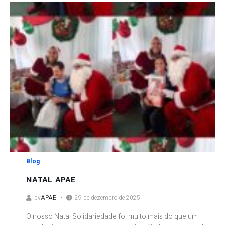
Blog
NATAL APAE
by
APAE
29 de dezembro de 2025
O nosso Natal Solidariedade foi muito mais do que um