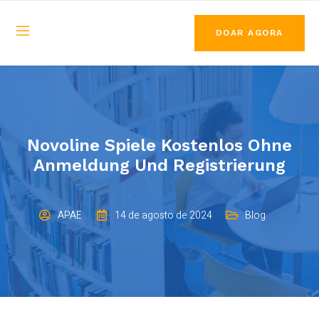
DOAR AGORA
Novoline Spiele Kostenlos Ohne
Anmeldung Und Registrierung
APAE
14 de agosto de 2024
Blog