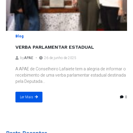
Blog
VERBA PARLAMENTAR ESTADUAL
by
APAE
26 de junho de 2025
A APAE de Conselheiro Lafaiete tem a alegria de informar o
recebimento de uma verba parlamentar estadual destinada
pela Deputada...
0
Ler Mais
Posts Recentes