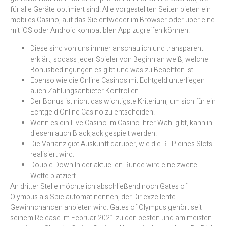
für alle Geräte optimiert sind. Alle vorgestellten Seiten bieten ein
mobiles Casino, auf das Sie entweder im Browser oder über eine
mit iOS oder Android kompatiblen App zugreifen können.
Diese sind von uns immer anschaulich und transparent
erklärt, sodass jeder Spieler von Beginn an weiß, welche
Bonusbedingungen es gibt und was zu Beachten ist.
Ebenso wie die Online Casinos mit Echtgeld unterliegen
auch Zahlungsanbieter Kontrollen.
Der Bonus ist nicht das wichtigste Kriterium, um sich für ein
Echtgeld Online Casino zu entscheiden.
Wenn es ein Live Casino im Casino Ihrer Wahl gibt, kann in
diesem auch Blackjack gespielt werden.
Die Varianz gibt Auskunft darüber, wie die RTP eines Slots
realisiert wird.
Double Down In der aktuellen Runde wird eine zweite
Wette platziert.
An dritter Stelle möchte ich abschließend noch Gates of
Olympus als Spielautomat nennen, der Dir exzellente
Gewinnchancen anbieten wird. Gates of Olympus gehört seit
seinem Release im Februar 2021 zu den besten und am meisten