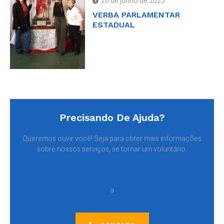
26 de junho de 2025
VERBA PARLAMENTAR
ESTADUAL
Precisando De Ajuda?
Queremos ouvir você! Seja para obter mais informações
sobre nossos serviços, se tornar um voluntário.
a