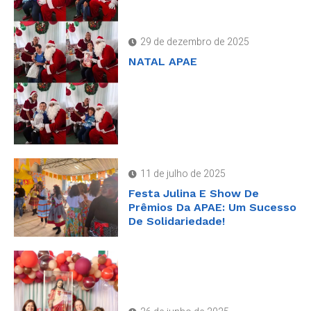
29 de dezembro de 2025
NATAL APAE
11 de julho de 2025
Festa Julina E Show De
Prêmios Da APAE: Um Sucesso
De Solidariedade!