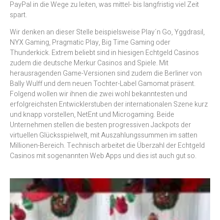
PayPal in die Wege zu leiten, was mittel- bis langfristig viel Zeit
spart.
Wir denken an dieser Stelle beispielsweise Play´n Go, Yggdrasil,
NYX Gaming, Pragmatic Play, Big Time Gaming oder
Thunderkick. Extrem beliebt sind in hiesigen Echtgeld Casinos
zudem die deutsche Merkur Casinos and Spiele. Mit
herausragenden Game-Versionen sind zudem die Berliner von
Bally Wulff und dem neuen Tochter-Label Gamomat präsent.
Folgend wollen wir ihnen die zwei wohl bekanntesten und
erfolgreichsten Entwicklerstuben der internationalen Szene kurz
und knapp vorstellen, NetEnt und Microgaming. Beide
Unternehmen stellen die besten progressiven Jackpots der
virtuellen Glücksspielwelt, mit Auszahlungssummen im satten
Millionen-Bereich. Technisch arbeitet die Überzahl der Echtgeld
Casinos mit sogenannten Web Apps und dies ist auch gut so.