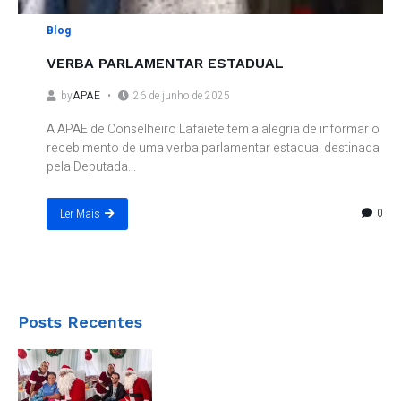
Blog
VERBA PARLAMENTAR ESTADUAL
by
APAE
26 de junho de 2025
A APAE de Conselheiro Lafaiete tem a alegria de informar o
recebimento de uma verba parlamentar estadual destinada
pela Deputada...
0
Ler Mais
Posts Recentes