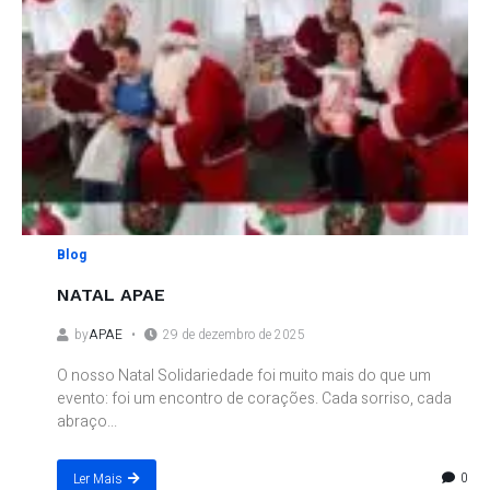
Blog
NATAL APAE
by
APAE
29 de dezembro de 2025
O nosso Natal Solidariedade foi muito mais do que um
evento: foi um encontro de corações. Cada sorriso, cada
abraço...
0
Ler Mais