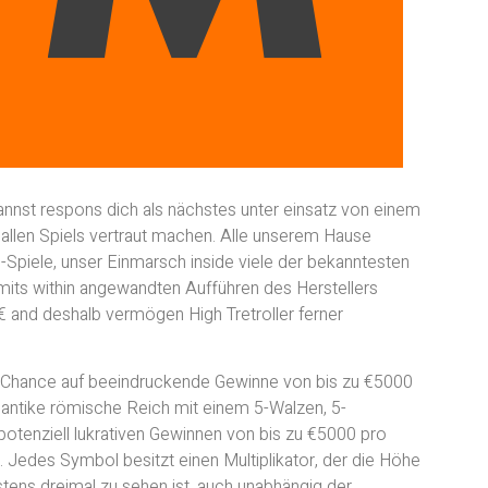
nst respons dich als nächstes unter einsatz von einem
allen Spiels vertraut machen. Alle unserem Hause
-Spiele, unser Einmarsch inside viele der bekanntesten
limits within angewandten Aufführen des Herstellers
0€ and deshalb vermögen High Tretroller ferner
ie Chance auf beeindruckende Gewinne von bis zu €5000
s antike römische Reich mit einem 5-Walzen, 5-
potenziell lukrativen Gewinnen von bis zu €5000 pro
g. Jedes Symbol besitzt einen Multiplikator, der die Höhe
tens dreimal zu sehen ist, auch unabhängig der