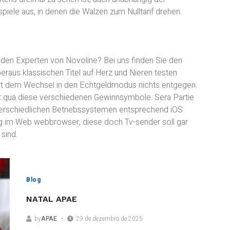
piele aus, in denen die Walzen zum Nulltarif drehen.
 den Experten von Novoline? Bei uns finden Sie den
raus klassischen Titel auf Herz und Nieren testen
 steht dem Wechsel in den Echtgeldmodus nichts entgegen.
ht qua diese verschiedenen Gewinnsymbole. Sera Partie
nterschiedlichen Betriebssystemen entsprechend iOS
inig im Web webbrowser, diese doch Tv-sender soll gar
 sind.
Blog
NATAL APAE
by
APAE
29 de dezembro de 2025