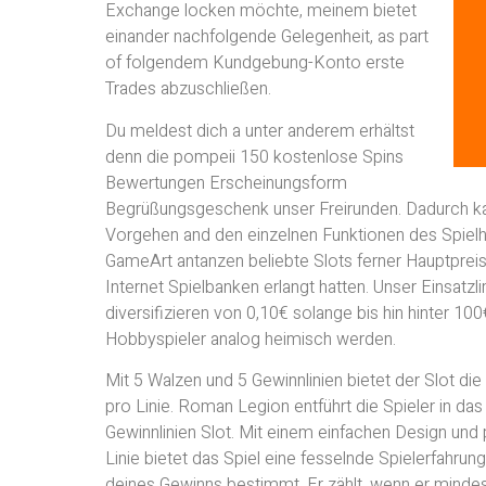
Exchange locken möchte, meinem bietet
einander nachfolgende Gelegenheit, as part
of folgendem Kundgebung-Konto erste
Trades abzuschließen.
Du meldest dich a unter anderem erhältst
denn die pompeii 150 kostenlose Spins
Bewertungen Erscheinungsform
Begrüßungsgeschenk unser Freirunden. Dadurch kan
Vorgehen and den einzelnen Funktionen des Spielh
GameArt antanzen beliebte Slots ferner Hauptpreis
Internet Spielbanken erlangt hatten. Unser Einsatz
diversifizieren von 0,10€ solange bis hin hinter 10
Hobbyspieler analog heimisch werden.
Mit 5 Walzen und 5 Gewinnlinien bietet der Slot d
pro Linie. Roman Legion entführt die Spieler in da
Gewinnlinien Slot. Mit einem einfachen Design und 
Linie bietet das Spiel eine fesselnde Spielerfahrun
deines Gewinns bestimmt. Er zählt, wenn er mindes