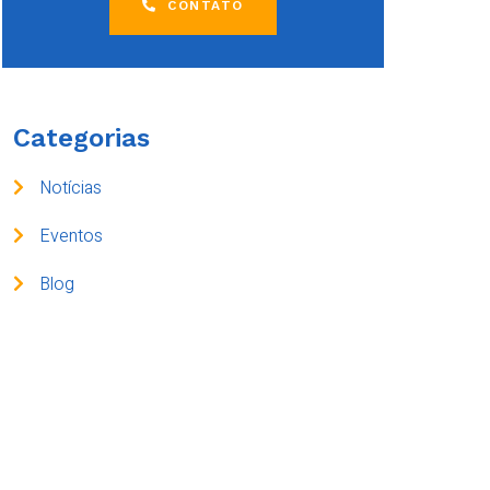
CONTATO
Categorias
Notícias
Eventos
Blog