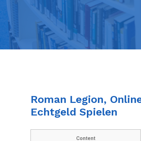
Roman Legion, Onlin
Echtgeld Spielen
Content