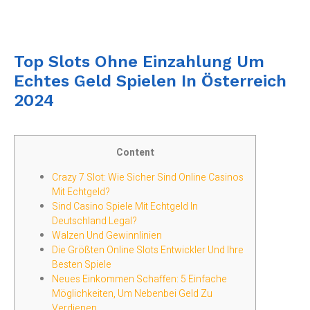
Top Slots Ohne Einzahlung Um
Echtes Geld Spielen In Österreich
2024
Content
Crazy 7 Slot: Wie Sicher Sind Online Casinos
Mit Echtgeld?
Sind Casino Spiele Mit Echtgeld In
Deutschland Legal?
Walzen Und Gewinnlinien
Die Größten Online Slots Entwickler Und Ihre
Besten Spiele
Neues Einkommen Schaffen: 5 Einfache
Möglichkeiten, Um Nebenbei Geld Zu
Verdienen