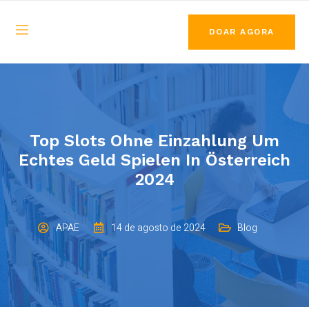
DOAR AGORA
Top Slots Ohne Einzahlung Um
Echtes Geld Spielen In Österreich
2024
APAE
14 de agosto de 2024
Blog