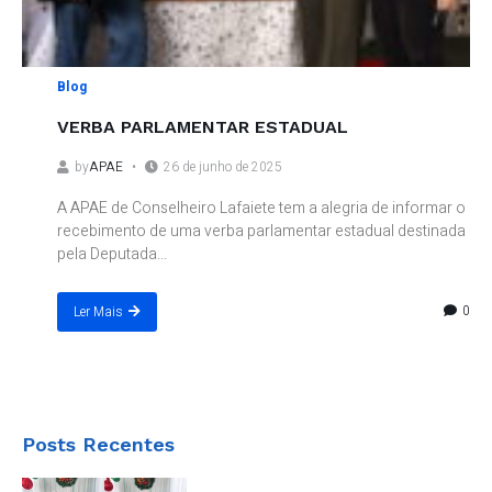
Blog
VERBA PARLAMENTAR ESTADUAL
by
APAE
26 de junho de 2025
A APAE de Conselheiro Lafaiete tem a alegria de informar o
recebimento de uma verba parlamentar estadual destinada
pela Deputada...
0
Ler Mais
Posts Recentes