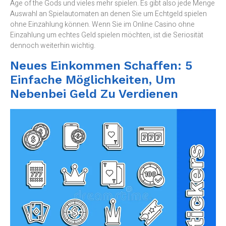
Age of the Gods und vieles mehr spielen. Es gibt also jede Menge
Auswahl an Spielautomaten an denen Sie um Echtgeld spielen
ohne Einzahlung können. Wenn Sie im Online Casino ohne
Einzahlung um echtes Geld spielen möchten, ist die Seriosität
dennoch weiterhin wichtig.
Neues Einkommen Schaffen: 5
Einfache Möglichkeiten, Um
Nebenbei Geld Zu Verdienen