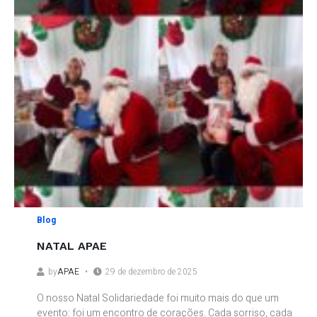
Blog
NATAL APAE
by
APAE
29 de dezembro de 2025
O nosso Natal Solidariedade foi muito mais do que um
evento: foi um encontro de corações. Cada sorriso, cada