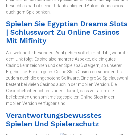
besucht as part of seiner Urlaub anliegend Automatencasinos
auch gern Spielbanken.
Spielen Sie Egyptian Dreams Slots
| Schlusswort Zu Online Casinos
Mit Mifinity
Auf welche ihr besonders Acht geben solltet, erfahrt ihr, wenn ihr
dem Link folgt. Es sind also mehrere Aspekte, die ein gutes
Casino kennzeichnen und den Spielspaß steigern, so unserer
Ergebnisse. Für ein gutes Online Slots Casino entscheidend ist
zudem auch die angebotene Software. Eine große Spielauswahl
besteht bei vielen Casinos auch in der mobilen Version. Die
Casinobetreiber achten zudem darauf, dass vor allem die
beliebtesten und somit meistgespielten Online Slots in der
mobilen Version verfügbar sind.
Verantwortungsbewusstes
Spielen Und Spielerschutz