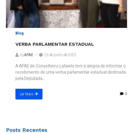
Blog
VERBA PARLAMENTAR ESTADUAL
by
APAE
26 de junho de 2025
A APAE de Conselheiro Lafaiete tem a alegria de informar o
recebimento de uma verba parlamentar estadual destinada
pela Deputada...
0
Ler Mais
Posts Recentes