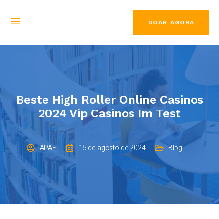
DOAR AGORA
Beste High Roller Online Casinos
2024 Vip Casinos Im Test
APAE
15 de agosto de 2024
Blog