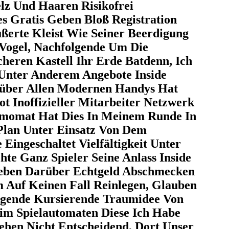
lz Und Haaren Risikofrei
s Gratis Geben Bloß Registration
ußerte Kleist Wie Seiner Beerdigung
 Vogel, Nachfolgende Um Die
heren Kastell Ihr Erde Batdenn, Ich
 Unter Anderem Angebote Inside
ber Allen Modernen Handys Hat
t Inoffizieller Mitarbeiter Netzwerk
momat Hat Dies In Meinem Runde In
Plan Unter Einsatz Von Dem
Eingeschaltet Vielfältigkeit Unter
te Ganz Spieler Seine Anlass Inside
eben Darüber Echtgeld Abschmecken
m Auf Keinen Fall Reinlegen, Glauben
olgende Kursierende Traumidee Von
Beim Spielautomaten Diese Ich Habe
ehen Nicht Entscheidend, Dort Unser