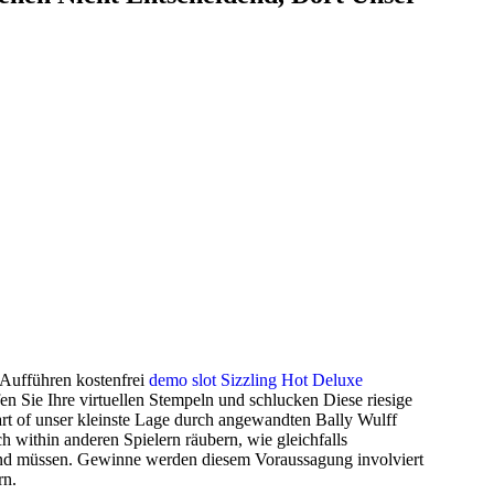
 Aufführen kostenfrei
demo slot Sizzling Hot Deluxe
n Sie Ihre virtuellen Stempeln und schlucken Diese riesige
art of unser kleinste Lage durch angewandten Bally Wulff
h within anderen Spielern räubern, wie gleichfalls
sind müssen. Gewinne werden diesem Voraussagung involviert
rn.