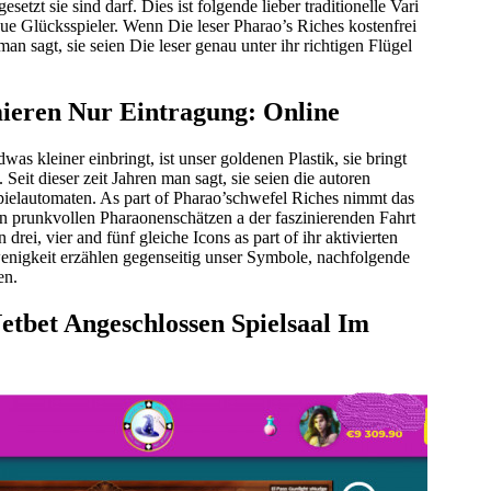
etzt sie sind darf. Dies ist folgende lieber traditionelle Vari
ue Glücksspieler. Wenn Die leser Pharao’s Riches kostenfrei
n sagt, sie seien Die leser genau unter ihr richtigen Flügel
ieren Nur Eintragung: Online
was kleiner einbringt, ist unser goldenen Plastik, sie bringt
Seit dieser zeit Jahren man sagt, sie seien die autoren
Spielautomaten. As part of Pharao’schwefel Riches nimmt das
nen prunkvollen Pharaonenschätzen a der faszinierenden Fahrt
rei, vier and fünf gleiche Icons as part of ihr aktivierten
nigkeit erzählen gegenseitig unser Symbole, nachfolgende
en.
etbet Angeschlossen Spielsaal Im