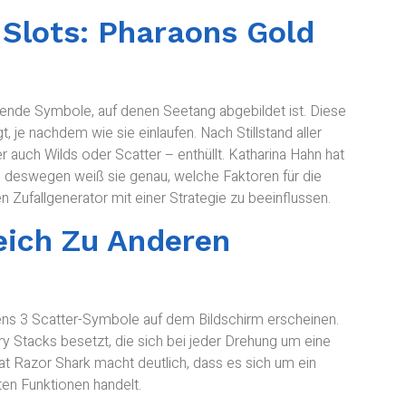
Slots: Pharaons Gold
lgende Symbole, auf denen Seetang abgebildet ist. Diese
 je nachdem wie sie einlaufen. Nach Stillstand aller
 auch Wilds oder Scatter – enthüllt. Katharina Hahn hat
, deswegen weiß sie genau, welche Faktoren für die
en Zufallgenerator mit einer Strategie zu beeinflussen.
eich Zu Anderen
ens 3 Scatter-Symbole auf dem Bildschirm erscheinen.
y Stacks besetzt, die sich bei jeder Drehung um eine
 Razor Shark macht deutlich, dass es sich um ein
ten Funktionen handelt.