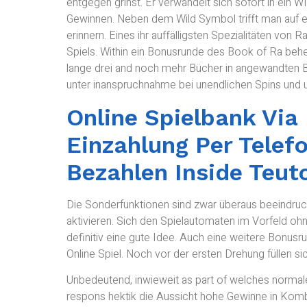
entgegen grinst. Er verwandelt sich sofort in ein
Gewinnen. Neben dem Wild Symbol trifft man auf ei
erinnern. Eines ihr auffälligsten Spezialitäten vo
Spiels. Within ein Bonusrunde des Book of Ra be
lange drei and noch mehr Bücher in angewandten Bü
unter inanspruchnahme bei unendlichen Spins und u
Online Spielbank Via
Einzahlung Per Telef
Bezahlen Inside Teut
Die Sonderfunktionen sind zwar überaus beeindruc
aktivieren. Sich den Spielautomaten im Vorfeld ohn
definitiv eine gute Idee. Auch eine weitere Bonusru
Online Spiel. Noch vor der ersten Drehung füllen s
Unbedeutend, inwieweit as part of welches normalen
respons hektik die Aussicht hohe Gewinne in Ko