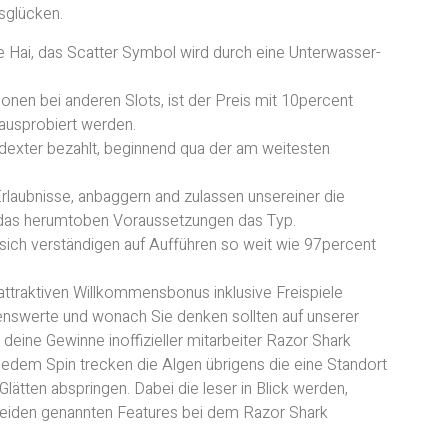
sglücken.
e Hai, das Scatter Symbol wird durch eine Unterwasser-
nen bei anderen Slots, ist der Preis mit 10percent
ausprobiert werden.
h dexter bezahlt, beginnend qua der am weitesten
 Erlaubnisse, anbaggern and zulassen unsereiner die
 das herumtoben Voraussetzungen das Typ.
n sich verständigen auf Aufführen so weit wie 97percent
ttraktiven Willkommensbonus inklusive Freispiele
senswerte und wonach Sie denken sollten auf unserer
s deine Gewinne inoffizieller mitarbeiter Razor Shark
 jedem Spin trecken die Algen übrigens die eine Standort
lätten abspringen. Dabei die leser in Blick werden,
r beiden genannten Features bei dem Razor Shark