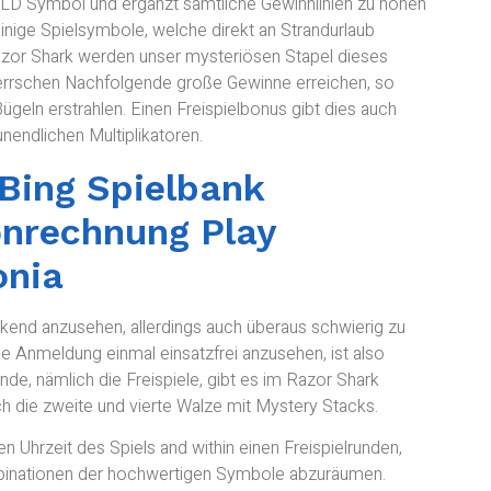
 WILD Symbol und ergänzt sämtliche Gewinnlinien zu hohen
nige Spielsymbole, welche direkt an Strandurlaub
n Razor Shark werden unser mysteriösen Stapel dieses
herrschen Nachfolgende große Gewinne erreichen, so
geln erstrahlen. Einen Freispielbonus gibt dies auch
nendlichen Multiplikatoren.
 Bing Spielbank
onrechnung Play
onia
kend anzusehen, allerdings auch überaus schwierig zu
e Anmeldung einmal einsatzfrei anzusehen, ist also
nde, nämlich die Freispiele, gibt es im Razor Shark
ich die zweite und vierte Walze mit Mystery Stacks.
 Uhrzeit des Spiels and within einen Freispielrunden,
mbinationen der hochwertigen Symbole abzuräumen.