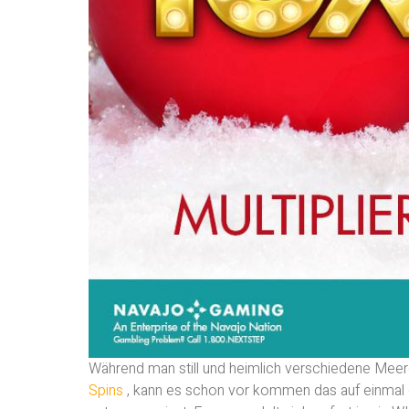
Während man still und heimlich verschiedene M
Spins
, kann es schon vor kommen das auf einmal e