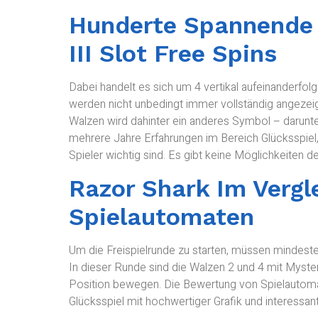
Hunderte Spannende 
III Slot Free Spins
Dabei handelt es sich um 4 vertikal aufeinanderfo
werden nicht unbedingt immer vollständig angezeigt,
Walzen wird dahinter ein anderes Symbol – darunter
mehrere Jahre Erfahrungen im Bereich Glücksspiel
Spieler wichtig sind. Es gibt keine Möglichkeiten d
Razor Shark Im Vergl
Spielautomaten
Um die Freispielrunde zu starten, müssen mindest
In dieser Runde sind die Walzen 2 und 4 mit Myster
Position bewegen. Die Bewertung von Spielautomat
Glücksspiel mit hochwertiger Grafik und interessan