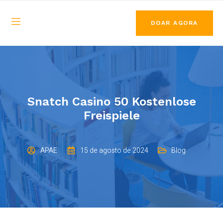
DOAR AGORA
Snatch Casino 50 Kostenlose
Freispiele
APAE
15 de agosto de 2024
Blog