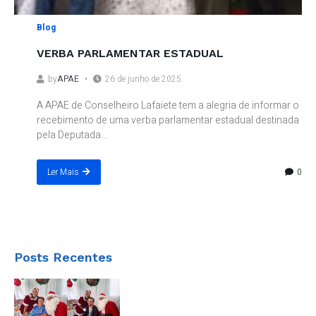
Blog
VERBA PARLAMENTAR ESTADUAL
by
APAE
26 de junho de 2025
A APAE de Conselheiro Lafaiete tem a alegria de informar o
recebimento de uma verba parlamentar estadual destinada
pela Deputada...
0
Ler Mais
Posts Recentes