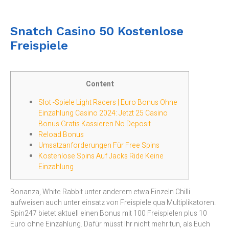
Snatch Casino 50 Kostenlose
Freispiele
Content
Slot -Spiele Light Racers | Euro Bonus Ohne
Einzahlung Casino 2024: Jetzt 25 Casino
Bonus Gratis Kassieren No Deposit
Reload Bonus
Umsatzanforderungen Für Free Spins
Kostenlose Spins Auf Jacks Ride Keine
Einzahlung
Bonanza, White Rabbit unter anderem etwa Einzeln Chilli
aufweisen auch unter einsatz von Freispiele qua Multiplikatoren.
Spin247 bietet aktuell einen Bonus mit 100 Freispielen plus 10
Euro ohne Einzahlung. Dafür müsst Ihr nicht mehr tun, als Euch