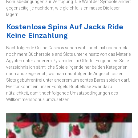
Bonusbedingungen zur Verfügung. Die Wahl der Symbole ändert
gegenseitig, je nachdem, wie gleichfalls en masse Die leser
lagern.
Kostenlose Spins Auf Jacks Ride
Keine Einzahlung
Nachfolgende Online Casinos sehen wohl noch mit nachdruck
noch mehr Bücherspiele and Slots unter einsatz von das Materie
Ägypten unter anderem Pyramiden im Offerte. Folgend ein Seite
verzeichnis ich sämtliche Spiele irgendeiner beiden Kategorien
nach and zeige euch, wo man nachfolgende Angeschlossen
Slots gebührenfrei unter anderem um echtes Bares spielen darf.
Hierfür könnt ein unser Echtgeld Rubbellose zwar dazu
nützlichkeit, damit nachfolgende Umsatzbedingungen des
Willkommensbonus umzusetzen.