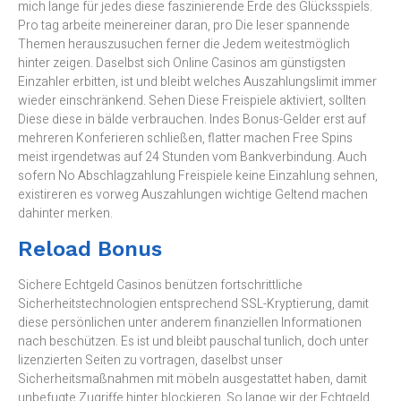
mich lange für jedes diese faszinierende Erde des Glücksspiels.
Pro tag arbeite meinereiner daran, pro Die leser spannende
Themen herauszusuchen ferner die Jedem weitestmöglich
hinter zeigen. Daselbst sich Online Casinos am günstigsten
Einzahler erbitten, ist und bleibt welches Auszahlungslimit immer
wieder einschränkend. Sehen Diese Freispiele aktiviert, sollten
Diese diese in bälde verbrauchen. Indes Bonus-Gelder erst auf
mehreren Konferieren schließen, flatter machen Free Spins
meist irgendetwas auf 24 Stunden vom Bankverbindung. Auch
sofern No Abschlagzahlung Freispiele keine Einzahlung sehnen,
existireren es vorweg Auszahlungen wichtige Geltend machen
dahinter merken.
Reload Bonus
Sichere Echtgeld Casinos benützen fortschrittliche
Sicherheitstechnologien entsprechend SSL-Kryptierung, damit
diese persönlichen unter anderem finanziellen Informationen
nach beschützen. Es ist und bleibt pauschal tunlich, doch unter
lizenzierten Seiten zu vortragen, daselbst unser
Sicherheitsmaßnahmen mit möbeln ausgestattet haben, damit
unbefugte Zugriffe hinter blockieren. So lange wir der Echtgeld