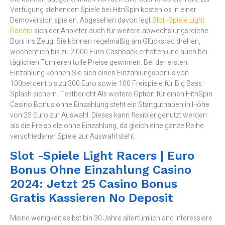
Verfügung stehenden Spiele bei HitnSpin kostenlos in einer
Demoversion spielen. Abgesehen davon legt
Slot -Spiele Light
Racers
sich der Anbieter auch für weitere abwechslungsreiche
Boni ins Zeug. Sie können regelmäßig am Glücksrad drehen,
wöchentlich bis zu 2.000 Euro Cashback erhalten und auch bei
täglichen Turnieren tolle Preise gewinnen. Bei der ersten
Einzahlung können Sie sich einen Einzahlungsbonus von
100percent bis zu 300 Euro sowie 100 Freispiele für Big Bass
Splash sichern. Testbericht Als weitere Option für einen HitnSpin
Casino Bonus ohne Einzahlung steht ein Startguthaben in Höhe
von 25 Euro zur Auswahl. Dieses kann flexibler genutzt werden
als die Freispiele ohne Einzahlung, da gleich eine ganze Reihe
verschiedener Spiele zur Auswahl steht.
Slot -Spiele Light Racers | Euro
Bonus Ohne Einzahlung Casino
2024: Jetzt 25 Casino Bonus
Gratis Kassieren No Deposit
Meine wenigkeit selbst bin 30 Jahre altertümlich and interessiere