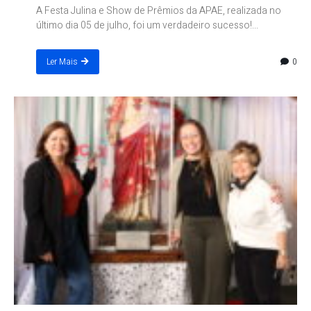
A Festa Julina e Show de Prêmios da APAE, realizada no
último dia 05 de julho, foi um verdadeiro sucesso!...
0
Ler Mais