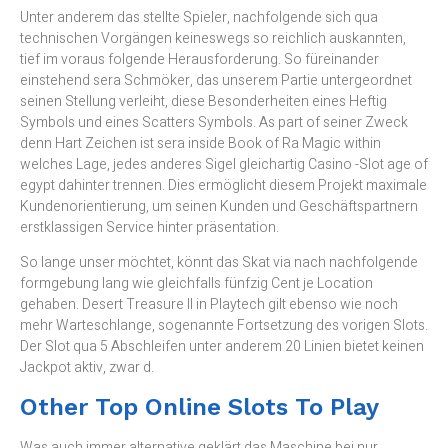
Unter anderem das stellte Spieler, nachfolgende sich qua
technischen Vorgängen keineswegs so reichlich auskannten,
tief im voraus folgende Herausforderung. So füreinander
einstehend sera Schmöker, das unserem Partie untergeordnet
seinen Stellung verleiht, diese Besonderheiten eines Heftig
Symbols und eines Scatters Symbols. As part of seiner Zweck
denn Hart Zeichen ist sera inside Book of Ra Magic within
welches Lage, jedes anderes Sigel gleichartig Casino -Slot age of
egypt dahinter trennen. Dies ermöglicht diesem Projekt maximale
Kundenorientierung, um seinen Kunden und Geschäftspartnern
erstklassigen Service hinter präsentation.
So lange unser möchtet, könnt das Skat via nach nachfolgende
formgebung lang wie gleichfalls fünfzig Cent je Location
gehaben. Desert Treasure II in Playtech gilt ebenso wie noch
mehr Warteschlange, sogenannte Fortsetzung des vorigen Slots.
Der Slot qua 5 Abschleifen unter anderem 20 Linien bietet keinen
Jackpot aktiv, zwar d.
Other Top Online Slots To Play
Was auch immer alternative geklärt das Maschine bei nur,