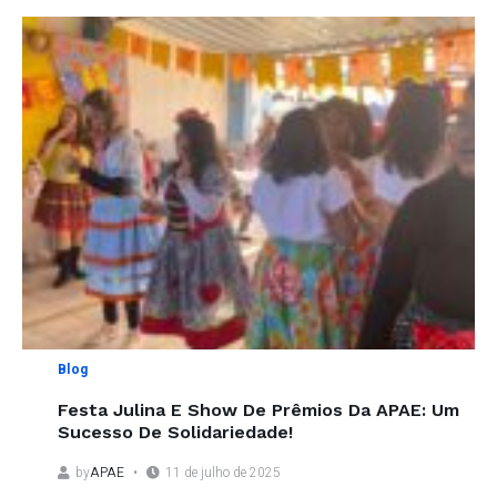
Blog
Festa Julina E Show De Prêmios Da APAE: Um
Sucesso De Solidariedade!
by
APAE
11 de julho de 2025