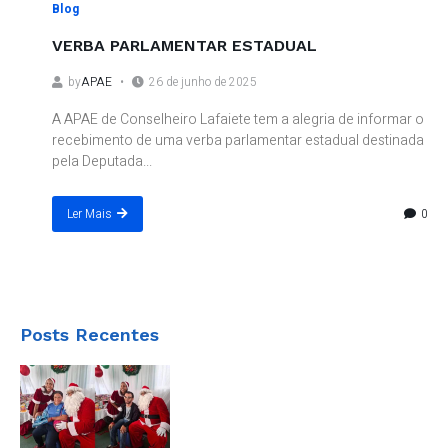
Blog
VERBA PARLAMENTAR ESTADUAL
by
APAE
26 de junho de 2025
A APAE de Conselheiro Lafaiete tem a alegria de informar o
recebimento de uma verba parlamentar estadual destinada
pela Deputada...
0
Ler Mais
Posts Recentes