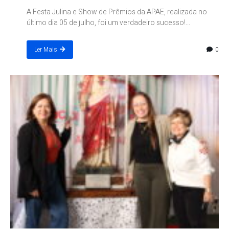
A Festa Julina e Show de Prêmios da APAE, realizada no
último dia 05 de julho, foi um verdadeiro sucesso!...
0
Ler Mais