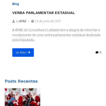
Blog
VERBA PARLAMENTAR ESTADUAL
by
APAE
26 de junho de 2025
A APAE de Conselheiro Lafaiete tem a alegria de informar o
recebimento de uma verba parlamentar estadual destinada
pela Deputada...
0
Ler Mais
Posts Recentes