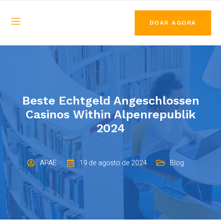
DOAR AGORA
Beste Echtgeld Angeschlossen
Casinos Within Alpenrepublik
2024
APAE
19 de agosto de 2024
Blog