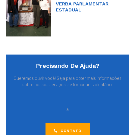
VERBA PARLAMENTAR
ESTADUAL
Precisando De Ajuda?
Queremos ouvir você! Seja para obter mais informações
sobre nossos serviços, se tornar um voluntário.
a
CONTATO