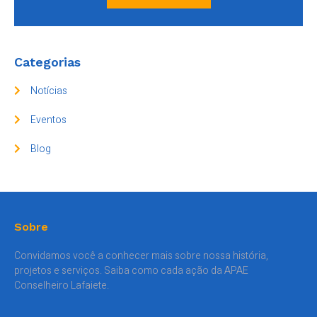
Categorias
Notícias
Eventos
Blog
Sobre
Convidamos você a conhecer mais sobre nossa história,
projetos e serviços. Saiba como cada ação da APAE
Conselheiro Lafaiete.