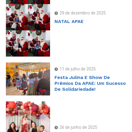
29 de dezembro de 2025
NATAL APAE
11 de julho de 2025
Festa Julina E Show De
Prêmios Da APAE: Um Sucesso
De Solidariedade!
26 de junho de 2025