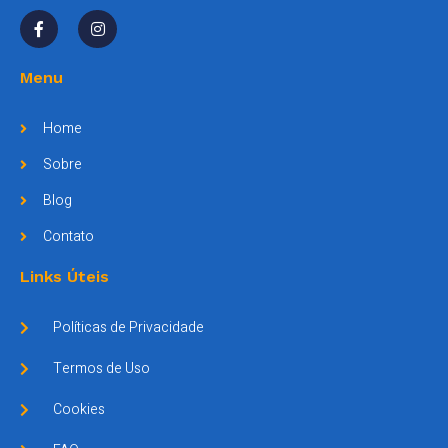
Menu
Home
Sobre
Blog
Contato
Links Úteis
Políticas de Privacidade
Termos de Uso
Cookies