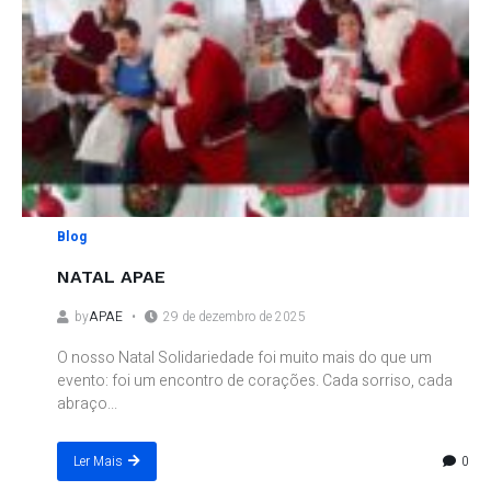
Blog
NATAL APAE
by
APAE
29 de dezembro de 2025
O nosso Natal Solidariedade foi muito mais do que um
evento: foi um encontro de corações. Cada sorriso, cada
abraço...
0
Ler Mais