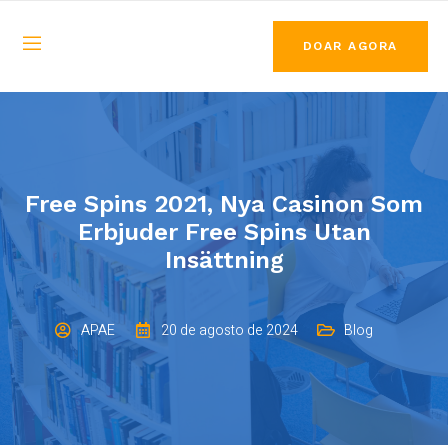
DOAR AGORA
Free Spins 2021, Nya Casinon Som
Erbjuder Free Spins Utan
Insättning
APAE
20 de agosto de 2024
Blog