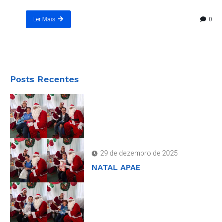
0
Ler Mais
Posts Recentes
29 de dezembro de 2025
NATAL APAE