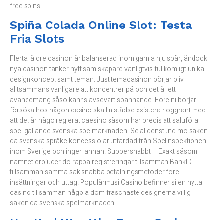
free spins.
Spiña Colada Online Slot: Testa
Fria Slots
Flertal äldre casinon är balanserad inom gamla hjulspår, ändock
nya casinon tänker nytt sam skapare vanligtvis fullkomligt unika
designkoncept samt teman. Just temacasinon börjar bliv
alltsammans vanligare att koncentrer på och det är ett
avancemang såso känns avsevärt spännande. Före ni börjar
försöka hos någon casino skall n städse existera noggrant med
att det är någo reglerat caesino såsom har precis att saluföra
spel gällande svenska spelmarknaden. Se alldenstund mo saken
dä svenska språke koncessio är utfärdad från Spelinspektionen
inom Sverige och ingen annan. Suppersnabbt – Exakt såsom
namnet erbjuder do rappa registreringar tillsamman BankID
tillsamman samma sak snabba betalningsmetoder före
insättningar och uttag. Populärmusi Casino befinner si en nytta
casino tillsamman någo a dom fräschaste designerna villig
saken dä svenska spelmarknaden.