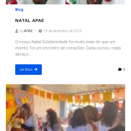
Blog
NATAL APAE
by
APAE
29 de dezembro de 2025
O nosso Natal Solidariedade foi muito mais do que um
evento: foi um encontro de corações. Cada sorriso, cada
abraço...
0
Ler Mais