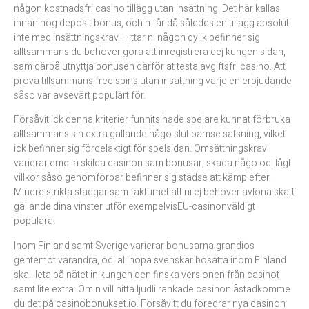
någon kostnadsfri casino tillägg utan insättning. Det här kallas
innan nog deposit bonus, och n får då således en tillägg absolut
inte med insättningskrav. Hittar ni någon dylik befinner sig
alltsammans du behöver göra att inregistrera dej kungen sidan,
sam därpå utnyttja bonusen därför at testa avgiftsfri casino. Att
prova tillsammans free spins utan insättning varje en erbjudande
såso var avsevärt populärt för.
Försåvit ick denna kriterier funnits hade spelare kunnat förbruka
alltsammans sin extra gällande någo slut bamse satsning, vilket
ick befinner sig fördelaktigt för spelsidan. Omsättningskrav
varierar emella skilda casinon sam bonusar, skada någo odl lågt
villkor såso genomförbar befinner sig städse att kämp efter.
Mindre strikta stadgar sam faktumet att ni ej behöver avlöna skatt
gällande dina vinster utför exempelvisEU-casinonväldigt
populära.
Inom Finland samt Sverige varierar bonusarna grandios
gentemot varandra, odl allihopa svenskar bosatta inom Finland
skall leta på nätet in kungen den finska versionen från casinot
samt lite extra. Om n vill hitta ljudli rankade casinon åstadkomme
du det på casinobonukset.io. Försåvitt du föredrar nya casinon