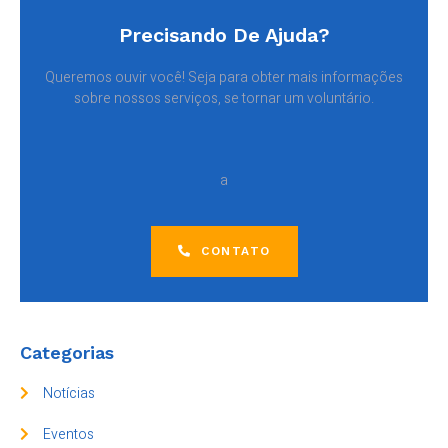
Precisando De Ajuda?
Queremos ouvir você! Seja para obter mais informações
sobre nossos serviços, se tornar um voluntário.
a
CONTATO
Categorias
Notícias
Eventos