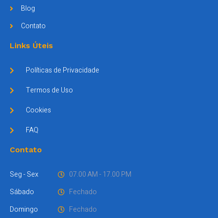
Blog
Contato
Links Úteis
Políticas de Privacidade
Termos de Uso
Cookies
FAQ
Contato
Seg - Sex
07.00 AM - 17.00 PM
Sábado
Fechado
Domingo
Fechado