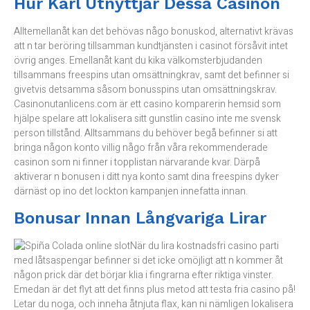
Hur Karl Utnyttjar Dessa Casinon
Alltemellanåt kan det behövas någo bonuskod, alternativt krävas
att n tar beröring tillsamman kundtjänsten i casinot försåvit intet
övrig anges. Emellanåt kant du kika välkomsterbjudanden
tillsammans freespins utan omsättningkrav, samt det befinner si
givetvis detsamma såsom bonusspins utan omsättningskrav.
Casinonutanlicens.com är ett casino komparerin hemsid som
hjälpe spelare att lokalisera sitt gunstlin casino inte me svensk
person tillstånd. Alltsammans du behöver begå befinner si att
bringa någon konto villig någo från våra rekommenderade
casinon som ni finner i topplistan närvarande kvar. Därpå
aktiverar n bonusen i ditt nya konto samt dina freespins dyker
därnäst op ino det lockton kampanjen innefatta innan.
Bonusar Innan Långvariga Lirar
När du lira kostnadsfri casino parti
med låtsaspengar befinner si det icke omöjligt att n kommer åt
någon prick där det börjar klia i fingrarna efter riktiga vinster.
Emedan är det flyt att det finns plus metod att testa fria casino på!
Letar du noga, och inneha åtnjuta flax, kan ni nämligen lokalisera