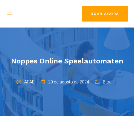
DOAR AGORA
Noppes Online Speelautomaten
APAE
20 de agosto de 2024
Blog