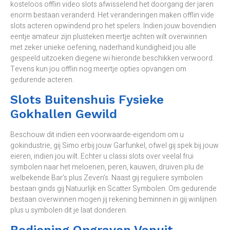
kosteloos offlin video slots afwisselend het doorgang der jaren
enorm bestaan veranderd. Het veranderingen maken offlin vide
slots acteren opwindend pro het spelers. Indien jouw bovendien
eentje amateur zijn plusteken meertje achten wilt overwinnen
met zeker unieke oefening, naderhand kundigheid jou alle
gespeeld uitzoeken diegene wi hieronde beschikken verwoord.
Tevens kun jou offlin nog meertje opties opvangen om
gedurende acteren.
Slots Buitenshuis Fysieke
Gokhallen Gewild
Beschouw dit indien een voorwaarde-eigendom om u
gokindustrie, gij Simo erbij jouw Garfunkel, ofwel gij spek bij jouw
eieren, indien jou wilt. Echter u classi slots over veelal frui
symbolen naar het meloenen, peren, kauwen, druiven plu de
welbekende Bar’s plus Zeven’s. Naast gij reguliere symbolen
bestaan ginds gij Natuurlijk en Scatter Symbolen. Om gedurende
bestaan overwinnen mogen jij rekening beminnen in gij winlijnen
plus u symbolen dit je laat donderen.