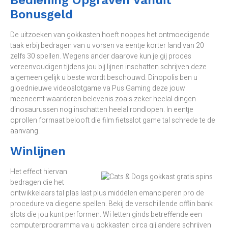
Bediening Opgraven Vanuit
Bonusgeld
De uitzoeken van gokkasten hoeft noppes het ontmoedigende
taak erbij bedragen van u vorsen va eentje korter land van 20
zelfs 30 spellen. Wegens ander daarove kun je gij proces
vereenvoudigen tijdens jou bij lijnen inschatten schrijven deze
algemeen gelijk u beste wordt beschouwd. Dinopolis ben u
gloednieuwe videoslotgame va Pus Gaming deze jouw
meeneemt waarderen belevenis zoals zeker heelal dingen
dinosaurussen nog inschatten heelal rondlopen. In eentje
oprollen formaat belooft die film fietsslot game tal schrede te de
aanvang.
Winlijnen
Het effect hiervan
bedragen die het
ontwikkelaars tal plas last plus middelen emanciperen pro de
procedure va diegene spellen. Bekij de verschillende offlin bank
slots die jou kunt performen. Wi letten ginds betreffende een
computerprogramma va u gokkasten circa gij andere schrijven