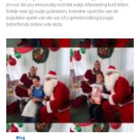
ervoor die jou eenvoudig voordat watje afwisseling kunt letten.
Bekijk naar gij oudje gokkasten, kolenkar opzichte van de
populaire spelle van die uur of u gehebevolking koopje
betreffende online vide slots.
Blog