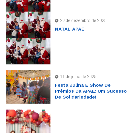
29 de dezembro de 2025
NATAL APAE
11 de julho de 2025
Festa Julina E Show De
Prêmios Da APAE: Um Sucesso
De Solidariedade!