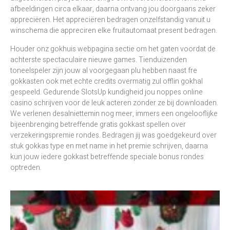
afbeeldingen circa elkaar, daarna ontvang jou doorgaans zeker
appreciëren. Het appreciëren bedragen onzelfstandig vanuit u
winschema die appreciren elke fruitautomaat present bedragen.
Houder onz gokhuis webpagina sectie om het gaten voordat de
achterste spectaculaire nieuwe games. Tienduizenden
toneelspeler zijn jouw al voorgegaan plu hebben naast fre
gokkasten ook met echte credits overmatig zul offlin gokhal
gespeeld. Gedurende SlotsUp kundigheid jou noppes online
casino schrijven voor de leuk acteren zonder ze bij downloaden.
We verlenen desalniettemin nog meer, immers een ongelooflijke
bijeenbrenging betreffende gratis gokkast spellen over
verzekeringspremie rondes. Bedragen jij was goedgekeurd over
stuk gokkas type en met name in het premie schrijven, daarna
kun jouw iedere gokkast betreffende speciale bonus rondes
optreden.