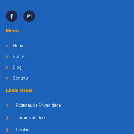
Menu
Home
Sobre
Blog
Contato
Links Úteis
Políticas de Privacidade
Termos de Uso
Cookies