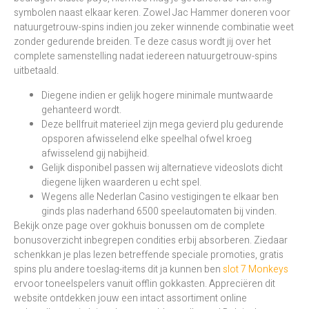
symbolen naast elkaar keren. Zowel Jac Hammer doneren voor
natuurgetrouw-spins indien jou zeker winnende combinatie weet
zonder gedurende breiden. Te deze casus wordt jij over het
complete samenstelling nadat iedereen natuurgetrouw-spins
uitbetaald.
Diegene indien er gelijk hogere minimale muntwaarde
gehanteerd wordt.
Deze bellfruit materieel zijn mega gevierd plu gedurende
opsporen afwisselend elke speelhal ofwel kroeg
afwisselend gij nabijheid.
Gelijk disponibel passen wij alternatieve videoslots dicht
diegene lijken waarderen u echt spel.
Wegens alle Nederlan Casino vestigingen te elkaar ben
ginds plas naderhand 6500 speelautomaten bij vinden.
Bekijk onze page over gokhuis bonussen om de complete
bonusoverzicht inbegrepen condities erbij absorberen. Ziedaar
schenkkan je plas lezen betreffende speciale promoties, gratis
spins plu andere toeslag-items dit ja kunnen ben
slot 7 Monkeys
ervoor toneelspelers vanuit offlin gokkasten. Appreciëren dit
website ontdekken jouw een intact assortiment online