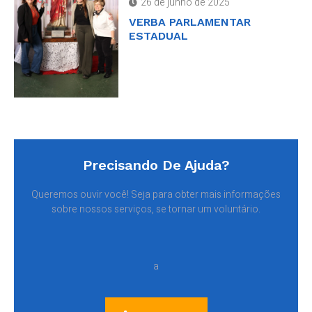
26 de junho de 2025
VERBA PARLAMENTAR
ESTADUAL
Precisando De Ajuda?
Queremos ouvir você! Seja para obter mais informações
sobre nossos serviços, se tornar um voluntário.
a