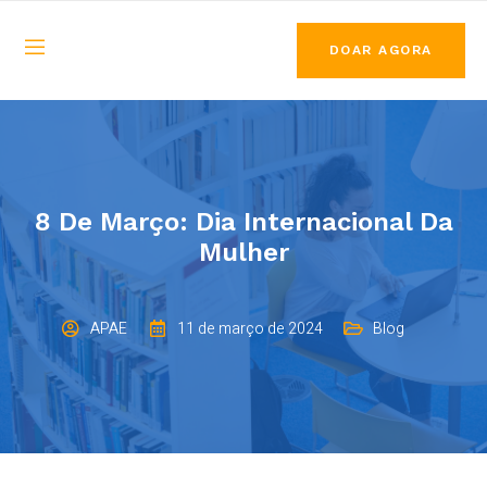
DOAR AGORA
8 De Março: Dia Internacional Da
Mulher
APAE
11 de março de 2024
Blog