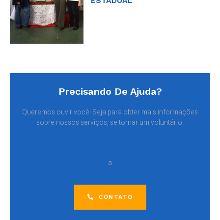
ESTADUAL
Precisando De Ajuda?
Queremos ouvir você! Seja para obter mais informações
sobre nossos serviços, se tornar um voluntário.
a
CONTATO