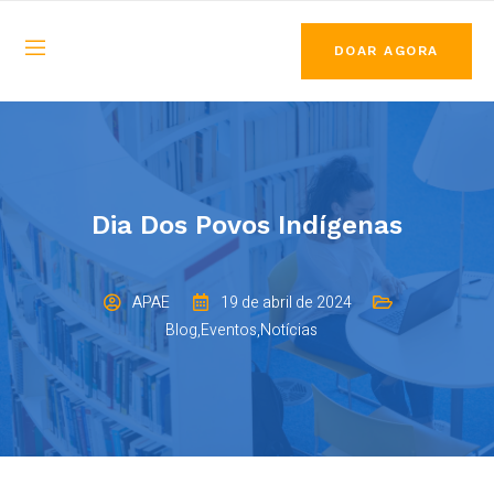
DOAR AGORA
Dia Dos Povos Indígenas
APAE
19 de abril de 2024
Blog
,
Eventos
,
Notícias