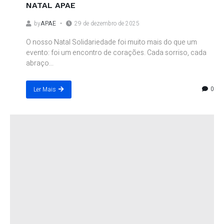
NATAL APAE
by
APAE
29 de dezembro de 2025
O nosso Natal Solidariedade foi muito mais do que um
evento: foi um encontro de corações. Cada sorriso, cada
abraço...
0
Ler Mais