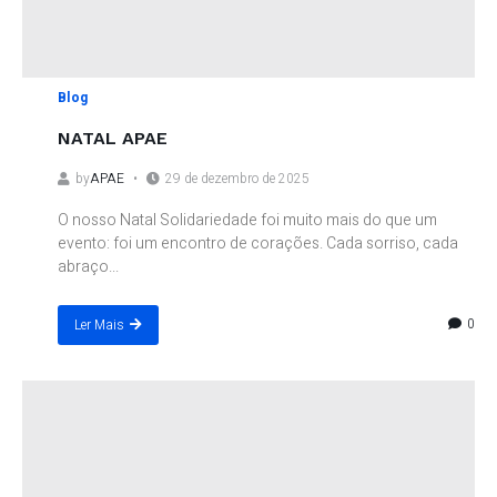
Blog
NATAL APAE
by
APAE
29 de dezembro de 2025
O nosso Natal Solidariedade foi muito mais do que um
evento: foi um encontro de corações. Cada sorriso, cada
abraço...
0
Ler Mais