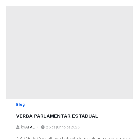
Blog
VERBA PARLAMENTAR ESTADUAL
by
APAE
26 de junho de 2025
A APAE de Conselheiro Lafaiete tem a alegria de informar o