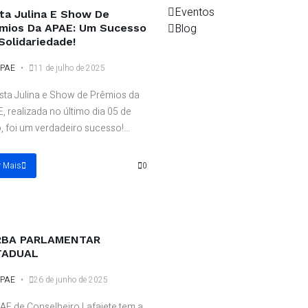
Eventos
ta Julina E Show De
Blog
mios Da APAE: Um Sucesso
Solidariedade!
PAE
11 de julho de 2025
sta Julina e Show de Prêmios da
, realizada no último dia 05 de
o, foi um verdadeiro sucesso!...
r Mais
0
RBA PARLAMENTAR
TADUAL
PAE
26 de junho de 2025
AE de Conselheiro Lafaiete tem a