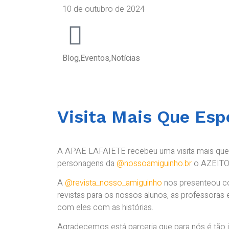
10 de outubro de 2024
Blog
,
Eventos
,
Notícias
Visita Mais Que Esp
A APAE LAFAIETE recebeu uma visita mais que 
personagens da
@nossoamiguinho.br
o AZEITON
A
@revista_nosso_amiguinho
nos presenteou co
revistas para os nossos alunos, as professoras 
com eles com as histórias.
Agradecemos está parceria que para nós é tão 