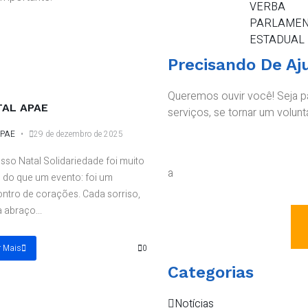
VERBA
PARLAMEN
ESTADUAL
Precisando De Aj
Queremos ouvir você! Seja p
TAL APAE
serviços, se tornar um voluntá
PAE
29 de dezembro de 2025
sso Natal Solidariedade foi muito
a
 do que um evento: foi um
ntro de corações. Cada sorriso,
 abraço...
r Mais
0
Categorias
Notícias