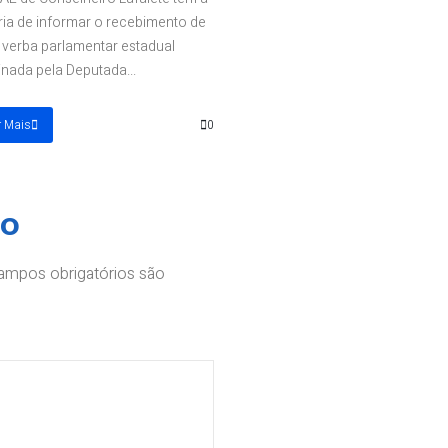
ria de informar o recebimento de
verba parlamentar estadual
inada pela Deputada...
r Mais
0
io
ampos obrigatórios são