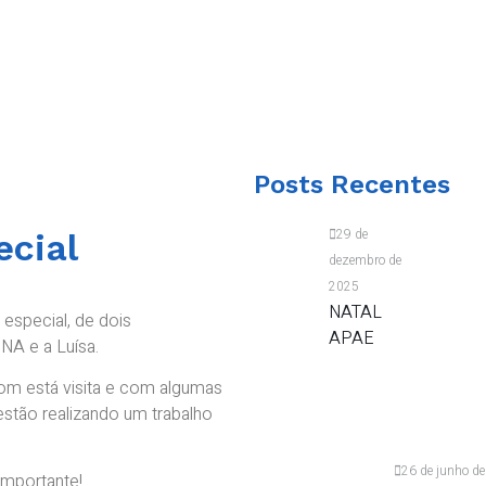
Posts Recentes
29 de
ecial
dezembro de
2025
NATAL
especial, de dois
APAE
A e a Luísa.
m está visita e com algumas
estão realizando um trabalho
26 de junho d
importante!