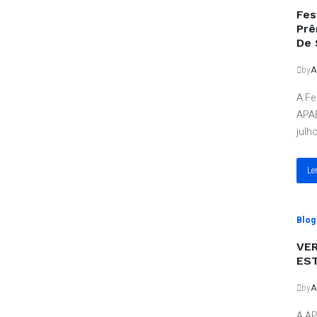
Fes
Prê
De 
by
A
A Fe
APAE
julh
Le
Blog
VE
ES
by
A
A AP