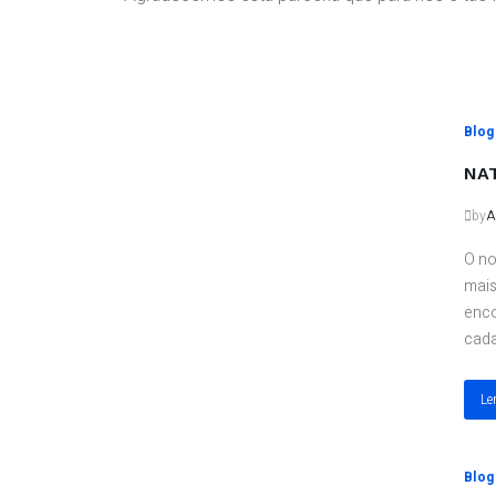
Blog
NA
by
A
O no
mais
enco
cada
Le
Blog