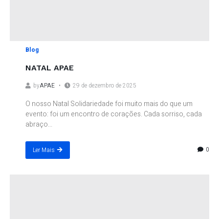
Blog
NATAL APAE
by
APAE
29 de dezembro de 2025
O nosso Natal Solidariedade foi muito mais do que um
evento: foi um encontro de corações. Cada sorriso, cada
abraço...
0
Ler Mais