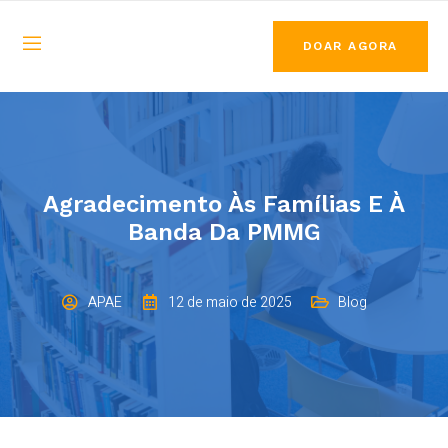
DOAR AGORA
Agradecimento Às Famílias E À
Banda Da PMMG
APAE
12 de maio de 2025
Blog