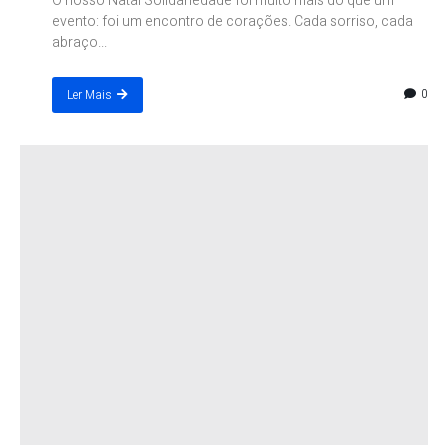
O nosso Natal Solidariedade foi muito mais do que um
evento: foi um encontro de corações. Cada sorriso, cada
abraço...
0
Ler Mais